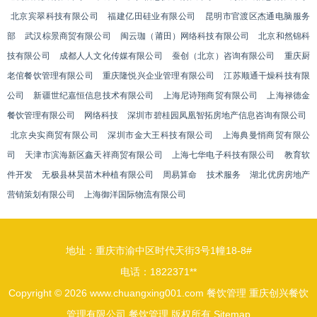
北京宾翠科技有限公司
福建亿田硅业有限公司
昆明市官渡区杰通电脑服务
部
武汉棕景商贸有限公司
闽云珈（莆田）网络科技有限公司
北京和然锦科
技有限公司
成都人人文化传媒有限公司
蚕创（北京）咨询有限公司
重庆厨
老倌餐饮管理有限公司
重庆隆悦兴企业管理有限公司
江苏顺通干燥科技有限
公司
新疆世纪嘉恒信息技术有限公司
上海尼诗翔商贸有限公司
上海禄德金
餐饮管理有限公司
网络科技
深圳市碧桂园凤凰智拓房地产信息咨询有限公司
北京央实商贸有限公司
深圳市金大王科技有限公司
上海典曼悄商贸有限公
司
天津市滨海新区鑫天祥商贸有限公司
上海七华电子科技有限公司
教育软
件开发
无极县林昊苗木种植有限公司
周易算命
技术服务
湖北优房房地产
营销策划有限公司
上海御洋国际物流有限公司
地址：重庆市渝中区时代天街3号1幢18-8#
电话：1822371**
Copyright © 2026
www.chuangxing001.com
餐饮管理
重庆创兴餐饮
管理有限公司
餐饮管理
版权所有
Sitemap