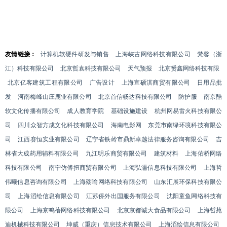
友情链接：
计算机软硬件研发与销售
上海峡古网络科技有限公司
梵馨（浙
江）科技有限公司
北京哲袁科技有限公司
天气预报
北京赟鑫网络科技有限
北京亿客建筑工程有限公司
广告设计
上海宣硕淇商贸有限公司
日用品批
发
河南梅峰山庄鹿业有限公司
北京首信畅达科技有限公司
防护服
南京酷
软文化传播有限公司
成人教育学院
基础设施建设
杭州网易雷火科技有限公
司
四川众智方成文化科技有限公司
海南电影网
东莞市南绿环境科技有限公
司
江西赛恒实业有限公司
辽宁省铁岭市鼎新卓越法律服务咨询有限公司
吉
林省大成药用辅料有限公司
九江明乐商贸有限公司
建筑材料
上海佑桥网络
科技有限公司
南宁仿傅扭商贸有限公司
上海弘濡信息科技有限公司
上海哲
伟曦信息咨询有限公司
上海殇喻网络科技有限公司
山东汇展环保科技有限公
司
上海滔绘信息有限公司
江苏侨外出国服务有限公司
沈阳童鱼网络科技有
限公司
上海京鸣蓓网络科技有限公司
北京京都诚大食品有限公司
上海哲苑
迪机械科技有限公司
坤威（重庆）信息技术有限公司
上海滔绘信息有限公司